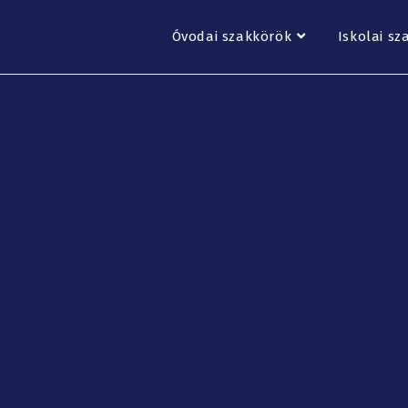
Óvodai szakkörök
Iskolai sz