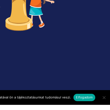
tával ön a tájékoztatásunkat tudomásul veszi.
Elfogadom